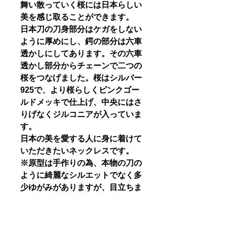
舞い散っていく桜には日本らしい
美を感じ取ることができます。
日本刀の刀身部分はケガをしない
ように厚めにし、鍔の部分は六車
透かしにしてあります。その六車
透かし部分からチェーンで二つの
桜をつなげました。桜はシルバー
925で、より桜らしくピンクゴー
ルドメッキで仕上げ、中央にはさ
りげなくジルコニアが入っていま
す。
日本の美を愛する人に身に着けて
いただきたいネックレスです。
※原型は手作りの為、本物の刀の
ように綺麗なシルエットでなく多
少ゆがみがありますが、目立ちま
せんしアクセサリーとして身に着
ける分には問題のない範囲です。
ご了承の上お買い求めくださるよ