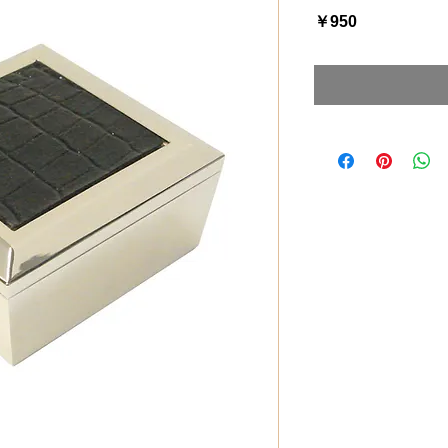
価
￥950
格